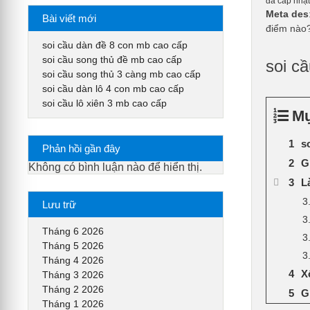
đã câp nhậ
Meta des
Bài viết mới
điểm nào
soi cầu dàn đề 8 con mb cao cấp
soi cầu song thủ đề mb cao cấp
soi c
soi cầu song thủ 3 càng mb cao cấp
soi cầu dàn lô 4 con mb cao cấp
soi cầu lô xiên 3 mb cao cấp
Mụ
s
Phản hồi gần đây
G
Không có bình luận nào để hiển thị.
L
Lưu trữ
Tháng 6 2026
Tháng 5 2026
Tháng 4 2026
X
Tháng 3 2026
Tháng 2 2026
G
Tháng 1 2026