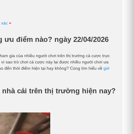
 xác
«
g ưu điểm nào? ngày 22/04/2026
ham gia của nhiều người chơi trên thị trường cá cược trực
 vì sao trò chơi cá cược này lại được nhiều người chơi ưa
ho đến thời điểm hiện tại hay không? Cùng tìm hiểu về
giờ
 nhà cái trên thị trường hiện nay?