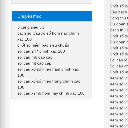
Chốt số b
Cầu bạch 
Chuyên mục
Song thủ 
Dự đoán s
3 càng siêu vip
Bạch thủ 
cách soi cầu xổ số hôm nay chính
Chốt số d
xác 100
Dự đoán d
chốt số miền bắc siêu chuẩn
Chốt số d
soi cầu 247 chính xác 100
Chốt số d
soi cầu mb cao cấp
Soi cầu l
soi cầu mt cao cấp
Soi cầu c
soi cầu xổ số miền nam chính xác
Chốt số m
100
Xem số ví
soi cầu xổ số miền trung chính xác
Xem số ví
100
Xem số ví
soi cầu xsmb hôm nay chính xác 100
Xem số ví
Xem số ví
Xem số ví
Xem số ví
Xem số ví
Xem số ví