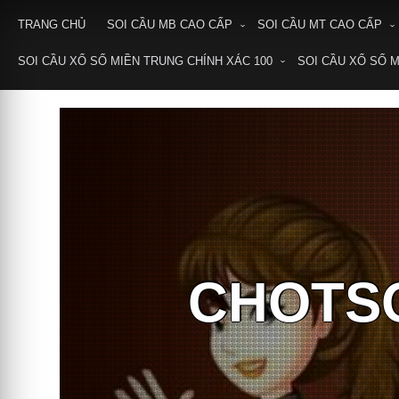
Skip
to
TRANG CHỦ
SOI CẦU MB CAO CẤP
SOI CẦU MT CAO CẤP
content
SOI CẦU XỔ SỐ MIỀN TRUNG CHÍNH XÁC 100
SOI CẦU XỔ SỐ M
CHOTS