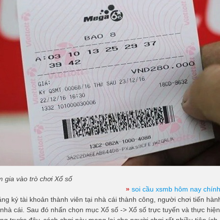
 gia vào trò chơi Xổ số
»
soi cầu xsmb hôm nay chính
ng ký tài khoản thành viên tại nhà cái thành công, người chơi tiến hàn
 nhà cái. Sau đó nhấn chọn mục Xổ số -> Xổ số trực tuyến và thực hiện 