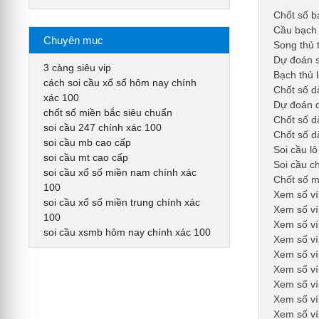
Chốt số b
Cầu bạch 
Chuyên mục
Song thủ 
Dự đoán s
3 càng siêu vip
Bạch thủ 
cách soi cầu xổ số hôm nay chính
Chốt số d
xác 100
Dự đoán d
chốt số miền bắc siêu chuẩn
Chốt số d
soi cầu 247 chính xác 100
Chốt số d
soi cầu mb cao cấp
Soi cầu l
soi cầu mt cao cấp
Soi cầu c
soi cầu xổ số miền nam chính xác
Chốt số m
100
Xem số ví
soi cầu xổ số miền trung chính xác
Xem số ví
100
Xem số ví
soi cầu xsmb hôm nay chính xác 100
Xem số ví
Xem số ví
Xem số ví
Xem số ví
Xem số ví
Xem số ví