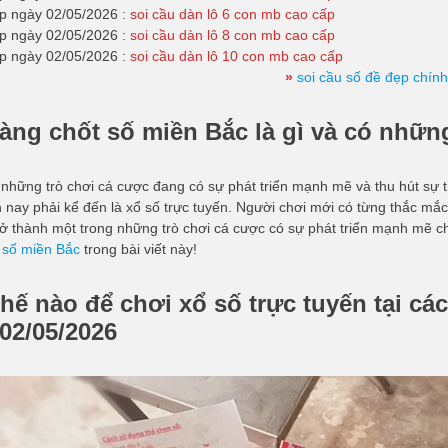
p ngày 02/05/2026 :
soi cầu dàn lô 6 con mb cao cấp
p ngày 02/05/2026 :
soi cầu dàn lô 8 con mb cao cấp
p ngày 02/05/2026 :
soi cầu dàn lô 10 con mb cao cấp
»
soi cầu số đề đẹp chính
àng chốt số miền Bắc là gì và có nhữn
 những trò chơi cá cược đang có sự phát triển mạnh mẽ và thu hút sự t
n nay phải kể đến là xổ số trực tuyến. Người chơi mới có từng thắc mắc
trở thành một trong những trò chơi cá cược có sự phát triển mạnh mẽ c
 số miền Bắc
trong bài viết này!
hế nào để chơi xổ số trực tuyến tại các
02/05/2026