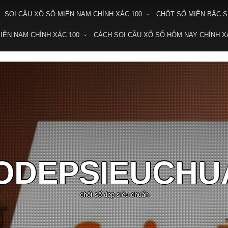
SOI CẦU XỔ SỐ MIỀN NAM CHÍNH XÁC 100
CHỐT SỐ MIỀN BẮC S
IỀN NAM CHÍNH XÁC 100
CÁCH SOI CẦU XỔ SỐ HÔM NAY CHÍNH X
ODEPSIEUCHU
chốt số đẹp siêu chuẩn