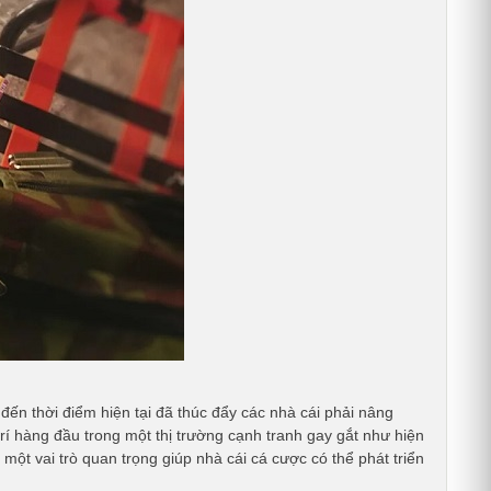
đến thời điểm hiện tại đã thúc đẩy các nhà cái phải nâng
trí hàng đầu trong một thị trường cạnh tranh gay gắt như hiện
một vai trò quan trọng giúp nhà cái cá cược có thể phát triển