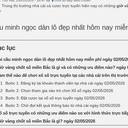
t:
Thứ Hai, 26/01/2026 - 18:47
by
chốt số đẹp siêu chuẩn
: Trong thị trường nhà cái cá cược trực tuyến hiện nay có những
giờ v
?
ầu minh ngọc dàn lô đẹp nhất hôm nay miễ
c lục
oi cầu minh ngọc dàn lô đẹp nhất hôm nay miễn phí ngày 02/05/2
iờ vàng chốt số miền Bắc là gì và có những ưu điểm nào? ngày 
àm thế nào để chơi xổ số trực tuyến tại các nhà cái trên thị trư
Bước 1: Đăng ký tài khoản thành viên tại nhà cái ngày 02/05/2026
Bước 2: Chọn tham gia vào trò chơi Xổ số ngày 02/05/2026
Bước 3: Đặt cược tại xổ số trực tuyến ngày 02/05/2026
Bước 3: Chờ đợi kết quả thông báo từ nhà cái ngày 02/05/2026
ổ số trực tuyến có những ưu điểm nào so với hình thức trực tiế
iờ vàng chốt số miền Bắc là gì? ngày 02/05/2026