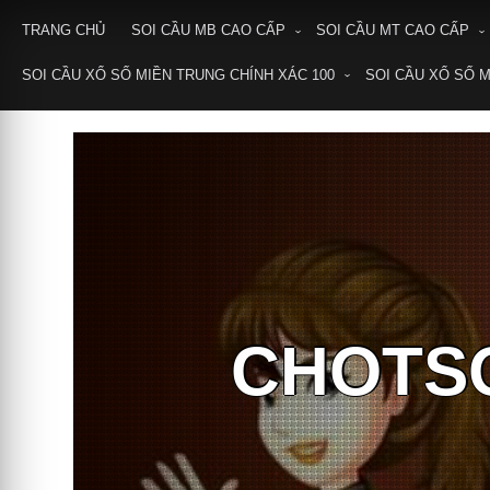
Skip
to
TRANG CHỦ
SOI CẦU MB CAO CẤP
SOI CẦU MT CAO CẤP
content
SOI CẦU XỔ SỐ MIỀN TRUNG CHÍNH XÁC 100
SOI CẦU XỔ SỐ M
CHOTS