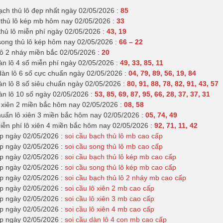
ạch thủ lô đẹp nhất ngày 02/05/2026 :
85
thủ lô kép mb hôm nay 02/05/2026 :
33
thủ lô miễn phí ngày 02/05/2026 :
43, 19
ong thủ lô kép hôm nay 02/05/2026 :
66 – 22
lô 2 nháy miền bắc 02/05/2026 :
20
àn lô 4 số miễn phí ngày 02/05/2026 :
49, 33, 85, 11
àn lô 6 số cực chuẩn ngày 02/05/2026 :
04, 79, 89, 56, 19, 84
àn lô 8 số siêu chuẩn ngày 02/05/2026 :
80, 91, 88, 78, 82, 91, 43, 57
àn lô 10 số ngày 02/05/2026 :
53, 85, 69, 87, 95, 66, 28, 37, 37, 31
ô xiên 2 miền bắc hôm nay 02/05/2026 :
08, 58
huẩn lô xiên 3 miền bắc hôm nay 02/05/2026 :
05, 74, 49
iễn phí lô xiên 4 miền bắc hôm nay 02/05/2026 :
92, 71, 11, 42
p ngày 02/05/2026 :
soi cầu bạch thủ lô mb cao cấp
p ngày 02/05/2026 :
soi cầu song thủ lô mb cao cấp
p ngày 02/05/2026 :
soi cầu bạch thủ lô kép mb cao cấp
p ngày 02/05/2026 :
soi cầu song thủ lô kép mb cao cấp
p ngày 02/05/2026 :
soi cầu bạch thủ lô 2 nháy mb cao cấp
p ngày 02/05/2026 :
soi cầu lô xiên 2 mb cao cấp
p ngày 02/05/2026 :
soi cầu lô xiên 3 mb cao cấp
p ngày 02/05/2026 :
soi cầu lô xiên 4 mb cao cấp
p ngày 02/05/2026 :
soi cầu dàn lô 4 con mb cao cấp