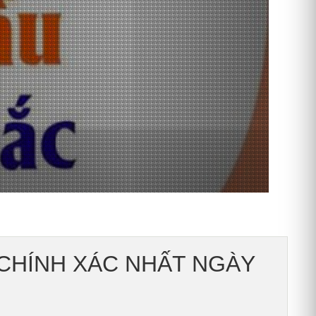
 CHÍNH XÁC NHẤT NGÀY