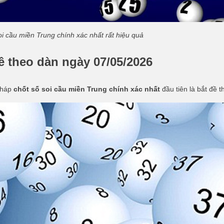
oi cầu miền Trung chính xác nhất rất hiệu quả
ề theo dàn ngày 07/05/2026
pháp
chốt số soi cầu miền Trung chính xác nhất
đầu tiên là bắt đề 