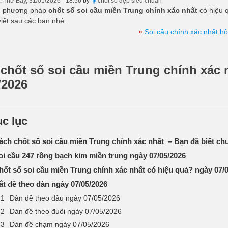
t:
Thứ Bảy, 31/01/2026 - 18:56
by
chốt số đẹp siêu chuẩn
c phương pháp
chốt số soi cầu miền Trung chính xác nhất
có hiệu 
 viết sau các bạn nhé.
»
Soi cầu chính xác nhất h
chốt số soi cầu miền Trung chính xác 
/2026
c lục
ách chốt số soi cầu miền Trung chính xác nhất – Bạn đã biết ch
oi cầu 247 rồng bạch kim miền trung ngày 07/05/2026
hốt số soi cầu miền Trung chính xác nhất có hiệu quả? ngày 07/
ắt đề theo dàn ngày 07/05/2026
Dàn đề theo đầu ngày 07/05/2026
Dàn đề theo đuôi ngày 07/05/2026
Dàn đề chạm ngày 07/05/2026