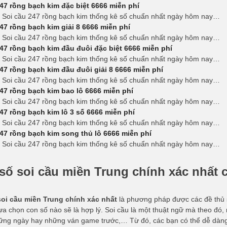
47 rồng bạch kim đặc biệt 6666 miễn phí
Soi cầu 247 rồng bạch kim thống kê số chuẩn nhất ngày hôm nay…
47 rồng bạch kim giải 8 6666 miễn phí
Soi cầu 247 rồng bạch kim thống kê số chuẩn nhất ngày hôm nay…
47 rồng bạch kim đầu đuôi đặc biệt 6666 miễn phí
Soi cầu 247 rồng bạch kim thống kê số chuẩn nhất ngày hôm nay…
47 rồng bạch kim đầu đuôi giải 8 6666 miễn phí
Soi cầu 247 rồng bạch kim thống kê số chuẩn nhất ngày hôm nay…
47 rồng bạch kim bao lô 6666 miễn phí
Soi cầu 247 rồng bạch kim thống kê số chuẩn nhất ngày hôm nay…
47 rồng bạch kim lô 3 số 6666 miễn phí
Soi cầu 247 rồng bạch kim thống kê số chuẩn nhất ngày hôm nay…
47 rồng bạch kim song thủ lô 6666 miễn phí
Soi cầu 247 rồng bạch kim thống kê số chuẩn nhất ngày hôm nay…
số soi cầu miền Trung chính xác nhất 
soi cầu miền Trung chính xác nhất
là phương pháp được các đề thủ s
ựa chọn con số nào sẽ là hợp lý. Soi cầu là một thuật ngữ mà theo đó, 
ững ngày hay những ván game trước,… Từ đó, các bạn có thể dễ dàng 