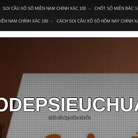
SOI CẦU XỔ SỐ MIỀN NAM CHÍNH XÁC 100
CHỐT SỐ MIỀN BẮC S
IỀN NAM CHÍNH XÁC 100
CÁCH SOI CẦU XỔ SỐ HÔM NAY CHÍNH X
ODEPSIEUCHU
chốt số đẹp siêu chuẩn