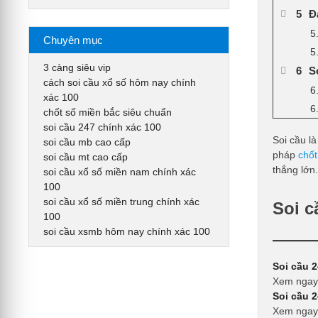
Đ
Chuyên mục
3 càng siêu vip
S
cách soi cầu xổ số hôm nay chính
xác 100
chốt số miền bắc siêu chuẩn
soi cầu 247 chính xác 100
Soi cầu l
soi cầu mb cao cấp
pháp
chốt
soi cầu mt cao cấp
thắng lớn.
soi cầu xổ số miền nam chính xác
100
soi cầu xổ số miền trung chính xác
Soi c
100
soi cầu xsmb hôm nay chính xác 100
Soi cầu 
Xem ngay 
Soi cầu 
Xem ngay 