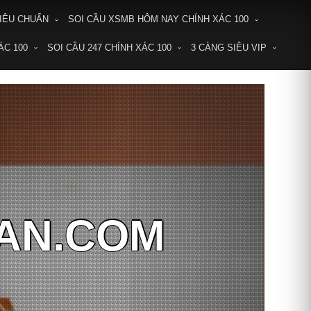
IÊU CHUẨN
SOI CẦU XSMB HÔM NAY CHÍNH XÁC 100
ÁC 100
SOI CẦU 247 CHÍNH XÁC 100
3 CÀNG SIÊU VIP
AN.COM