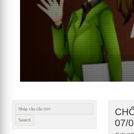
CHỐ
07/
Search