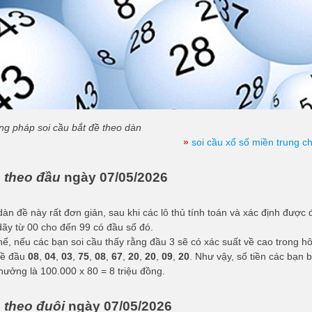
g pháp soi cầu bắt đề theo dàn
»
soi cầu xổ số miền trung c
 theo đầu
ngày 07/05/2026
dàn đề này rất đơn giản, sau khi các lô thủ tính toán và xác định đượ
dãy từ 00 cho đến 99 có đầu số đó.
thể, nếu các bạn soi cầu thấy rằng đầu 3 sẽ có xác suất về cao trong h
đề đầu
08
,
04
,
03
,
75
,
08
,
67
,
20
,
20
,
09
,
20
. Như vậy, số tiền các bạn 
hưởng là 100.000 x 80 = 8 triệu đồng.
 theo đuôi
ngày 07/05/2026