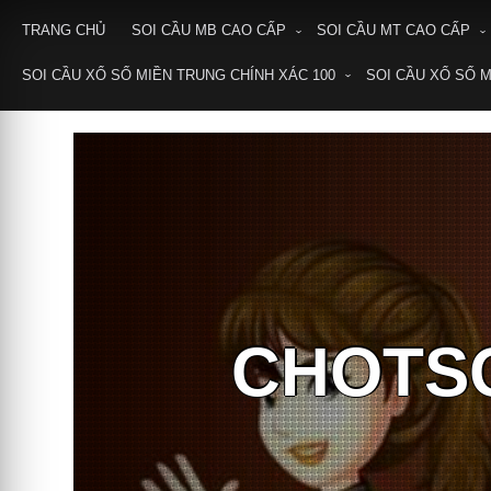
Skip
to
TRANG CHỦ
SOI CẦU MB CAO CẤP
SOI CẦU MT CAO CẤP
content
SOI CẦU XỔ SỐ MIỀN TRUNG CHÍNH XÁC 100
SOI CẦU XỔ SỐ M
CHOTS