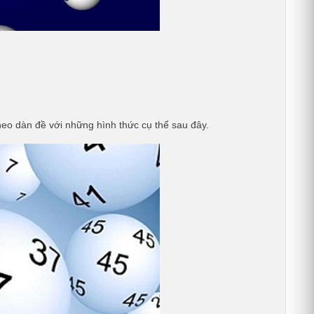
theo dàn đề với những hình thức cụ thể sau đây.