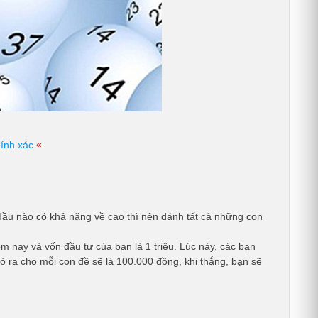
hính xác
«
c đầu nào có khả năng về cao thì nên đánh tất cả những con
ôm nay và vốn đầu tư của bạn là 1 triệu. Lúc này, các bạn
bỏ ra cho mỗi con đề sẽ là 100.000 đồng, khi thắng, bạn sẽ