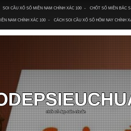
SOI CẦU XỔ SỐ MIỀN NAM CHÍNH XÁC 100
CHỐT SỐ MIỀN BẮC S
IỀN NAM CHÍNH XÁC 100
CÁCH SOI CẦU XỔ SỐ HÔM NAY CHÍNH X
ODEPSIEUCHU
chốt số đẹp siêu chuẩn