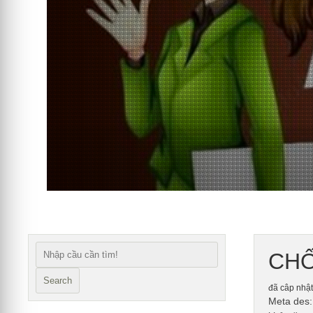
CHỐ
Search
đã câp nhậ
Meta des: