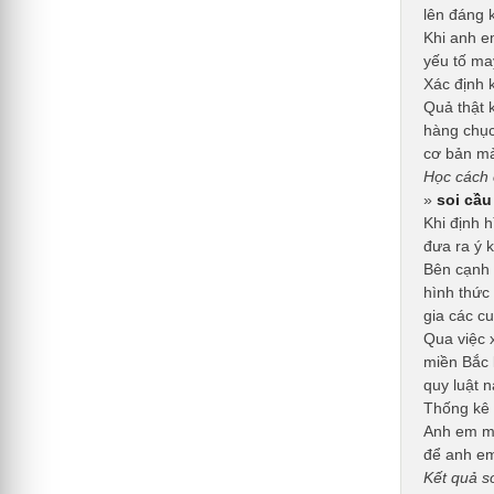
lên đáng 
Khi anh e
yếu tố ma
Xác định 
Quả thật 
hàng chục
cơ bản mà
Học cách 
»
soi cầu
Khi định h
đưa ra ý 
Bên cạnh 
hình thức
gia các c
Qua việc 
miền Bắc 
quy luật n
Thống kê 
Anh em mọ
để anh em
Kết quả s