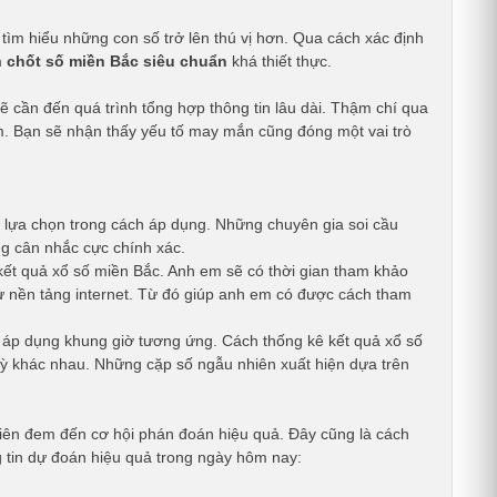
 tìm hiểu những con số trở lên thú vị hơn. Qua cách xác định
m
chốt số miền Bắc siêu chuẩn
khá thiết thực.
ẽ cần đến quá trình tổng hợp thông tin lâu dài. Thậm chí qua
. Bạn sẽ nhận thấy yếu tố may mắn cũng đóng một vai trò
 lựa chọn trong cách áp dụng. Những chuyên gia soi cầu
ng cân nhắc cực chính xác.
 kết quả xổ số miền Bắc. Anh em sẽ có thời gian tham khảo
 từ nền tảng internet. Từ đó giúp anh em có được cách tham
n áp dụng khung giờ tương ứng. Cách thống kê kết quả xổ số
 kỳ khác nhau. Những cặp số ngẫu nhiên xuất hiện dựa trên
iên đem đến cơ hội phán đoán hiệu quả. Đây cũng là cách
g tin dự đoán hiệu quả trong ngày hôm nay: