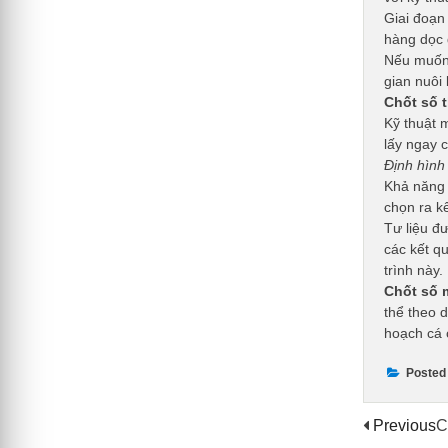
Giai đoạn
hàng dọc 
Nếu muốn 
gian nuôi
Chốt số 
Kỹ thuật 
lấy ngay c
Định hình
Khả năng t
chọn ra kế
Tư liệu đ
các kết q
trình này.
Chốt số 
thể theo 
hoạch cá 
Posted 
Previous
C