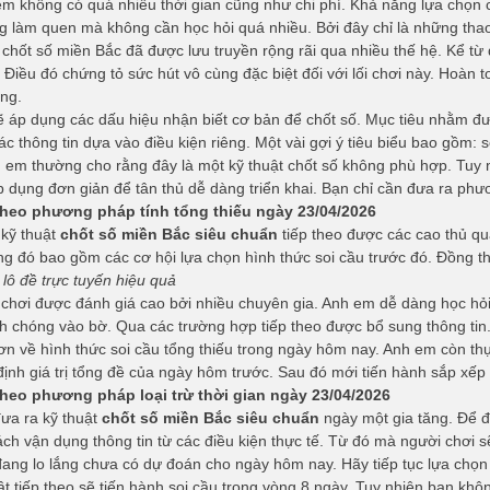
m không có quá nhiều thời gian cũng như chi phí. Khả năng lựa chọn 
g làm quen mà không cần học hỏi quá nhiều. Bởi đây chỉ là những thao
 chốt số miền Bắc đã được lưu truyền rộng rãi qua nhiều thế hệ. Kể từ
 Điều đó chứng tỏ sức hút vô cùng đặc biệt đối với lối chơi này. Hoàn 
ống.
 áp dụng các dấu hiệu nhận biết cơ bản để chốt số. Mục tiêu nhằm đưa
ác thông tin dựa vào điều kiện riêng. Một vài gợi ý tiêu biểu bao gồm:
 em thường cho rằng đây là một kỹ thuật chốt số không phù hợp. Tuy n
 dụng đơn giản để tân thủ dễ dàng triển khai. Bạn chỉ cần đưa ra phươ
theo phương pháp tính tổng thiếu ngày 23/04/2026
 kỹ thuật
chốt số miền Bắc siêu chuẩn
tiếp theo được các cao thủ qu
ng đó bao gồm các cơ hội lựa chọn hình thức soi cầu trước đó. Đồng thờ
 lô đề trực tuyến hiệu quả
chơi được đánh giá cao bởi nhiều chuyên gia. Anh em dễ dàng học hỏi 
h chóng vào bờ. Qua các trường hợp tiếp theo được bổ sung thông tin
ơn về hình thức soi cầu tổng thiếu trong ngày hôm nay. Anh em còn th
định giá trị tổng đề của ngày hôm trước. Sau đó mới tiến hành sắp xếp 
theo phương pháp loại trừ thời gian ngày 23/04/2026
ưa ra kỹ thuật
chốt số miền Bắc siêu chuẩn
ngày một gia tăng. Để đ
ch vận dụng thông tin từ các điều kiện thực tế. Từ đó mà người chơi s
ang lo lắng chưa có dự đoán cho ngày hôm nay. Hãy tiếp tục lựa chọ
ật tiếp theo sẽ tiến hành soi cầu trong vòng 8 ngày. Tuy nhiên bạn khô