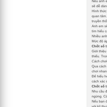
Nếu anh e
sẽ dễ dàn
Hình thức
quan tâm.
truyền th
Anh em sẽ
tìm hiểu c
Nhiều anh
Mức độ áp
Chốt số 
Giới thiệu
thiếu. Tro
Cách chơi
Qua cách 
chơi nhan
Để hiểu h
cách xác 
Chốt số 
Nhu cầu đ
ngừng. Cá
Nếu bạn đ
với kỹ thu