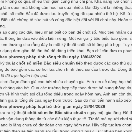
m không có quá nhiều thời gian cũng như chi phí. Khả năng lựa chọn 
g làm quen mà không cần học hỏi quá nhiều. Bởi đây chỉ là những thao
 chốt số miền Bắc đã được lưu truyền rộng rãi qua nhiều thế hệ. Kể từ
 Điều đó chứng tỏ sức hút vô cùng đặc biệt đối với lối chơi này. Hoàn 
ống.
 áp dụng các dấu hiệu nhận biết cơ bản để chốt số. Mục tiêu nhằm đưa
ác thông tin dựa vào điều kiện riêng. Một vài gợi ý tiêu biểu bao gồm:
 em thường cho rằng đây là một kỹ thuật chốt số không phù hợp. Tuy n
 dụng đơn giản để tân thủ dễ dàng triển khai. Bạn chỉ cần đưa ra phươ
theo phương pháp tính tổng thiếu ngày 18/04/2026
 kỹ thuật
chốt số miền Bắc siêu chuẩn
tiếp theo được các cao thủ qu
ng đó bao gồm các cơ hội lựa chọn hình thức soi cầu trước đó. Đồng thờ
 lô đề trực tuyến hiệu quả
chơi được đánh giá cao bởi nhiều chuyên gia. Anh em dễ dàng học hỏi 
h chóng vào bờ. Qua các trường hợp tiếp theo được bổ sung thông tin
ơn về hình thức soi cầu tổng thiếu trong ngày hôm nay. Anh em còn th
định giá trị tổng đề của ngày hôm trước. Sau đó mới tiến hành sắp xếp 
theo phương pháp loại trừ thời gian ngày 18/04/2026
ưa ra kỹ thuật
chốt số miền Bắc siêu chuẩn
ngày một gia tăng. Để đ
ch vận dụng thông tin từ các điều kiện thực tế. Từ đó mà người chơi s
ang lo lắng chưa có dự đoán cho ngày hôm nay. Hãy tiếp tục lựa chọ
ật tiếp theo sẽ tiến hành soi cầu trong vòng 1 ngày. Tuy nhiên bạn khô