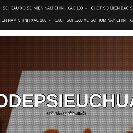
SOI CẦU XỔ SỐ MIỀN NAM CHÍNH XÁC 100
CHỐT SỐ MIỀN BẮC S
IỀN NAM CHÍNH XÁC 100
CÁCH SOI CẦU XỔ SỐ HÔM NAY CHÍNH X
ODEPSIEUCHU
chốt số đẹp siêu chuẩn