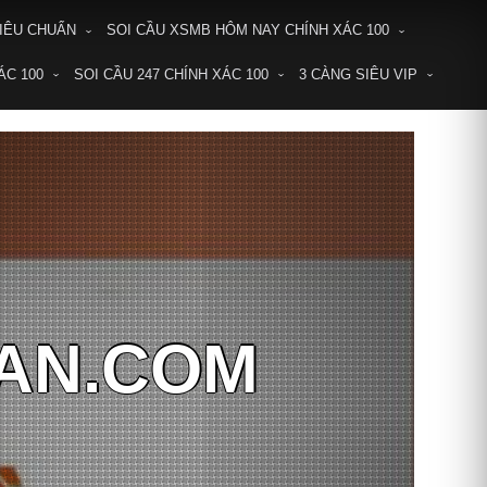
IÊU CHUẨN
SOI CẦU XSMB HÔM NAY CHÍNH XÁC 100
ÁC 100
SOI CẦU 247 CHÍNH XÁC 100
3 CÀNG SIÊU VIP
AN.COM