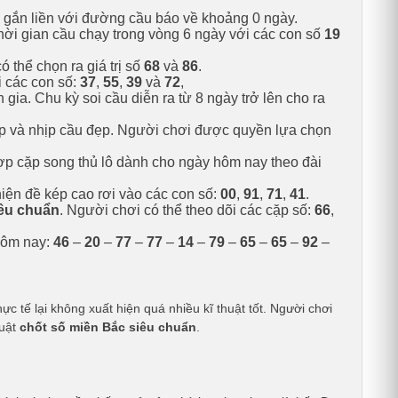
gắn liền với đường cầu báo về khoảng 0 ngày.
ời gian cầu chạy trong vòng 6 ngày với các con số
19
 thể chọn ra giá trị số
68
và
86
.
i các con số:
37
,
55
,
39
và
72
,
gia. Chu kỳ soi cầu diễn ra từ 8 ngày trở lên cho ra
 và nhịp cầu đẹp. Người chơi được quyền lựa chọn
hợp cặp song thủ lô dành cho ngày hôm nay theo đài
iện đề kép cao rơi vào các con số:
00
,
91
,
71
,
41
.
iêu chuẩn
. Người chơi có thể theo dõi các cặp số:
66
,
hôm nay:
46
–
20
–
77
–
77
–
14
–
79
–
65
–
65
–
92
–
 tế lại không xuất hiện quá nhiều kĩ thuật tốt. Người chơi
huật
chốt số miền Bắc siêu chuẩn
.