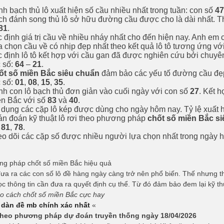
h bạch thủ lô xuất hiện số cầu nhiều nhất trong tuần: con số
47
h đánh song thủ lô sở hữu đường cầu được cho là dài nhất. Th
81
.
 định giá trị cầu về nhiều nháy nhất cho đến hiện nay. Anh em có
 chọn cầu về có nhịp đẹp nhất theo kết quả lô tô tương ứng vớ
 định lô tô kết hợp với cầu gan đã được nghiên cứu bởi chuyên 
 số:
64
–
21
.
ốt số miền Bắc siêu chuẩn
đảm bảo các yếu tố đường cầu đẹp
 số:
01
,
08
,
15
,
35
.
h con lô bạch thủ đơn giản vào cuối ngày với con số
27
. Kết 
n Bắc với số
83
và
40
.
dụng các cặp lô kép được dùng cho ngày hôm nay. Tỷ lệ xuất h
n đoán kỹ thuật lô rơi theo phương pháp
chốt số miền Bắc s
,
81
,
78
.
o dõi các cặp số được nhiều người lựa chọn nhất trong ngày 
g pháp chốt số miền Bắc hiệu quả
ưa ra các con số lô đề hàng ngày càng trở nên phổ biến. Thế nhưng thực
lọc thông tin cần đưa ra quyết định cụ thể. Từ đó đảm bảo đem lại kỹ t
 cách chốt số miền Bắc cực hay
 dàn đề mb chính xác nhất
«
theo phương pháp dự đoán truyền thống ngày 18/04/2026