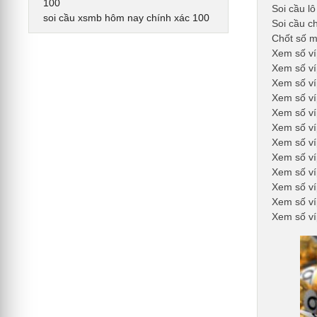
100
Soi cầu l
soi cầu xsmb hôm nay chính xác 100
Soi cầu c
Chốt số m
Xem số ví
Xem số ví
Xem số ví
Xem số ví
Xem số ví
Xem số ví
Xem số ví
Xem số ví
Xem số ví
Xem số ví
Xem số ví
Xem số ví