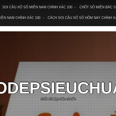
SOI CẦU XỔ SỐ MIỀN NAM CHÍNH XÁC 100
CHỐT SỐ MIỀN BẮC S
IỀN NAM CHÍNH XÁC 100
CÁCH SOI CẦU XỔ SỐ HÔM NAY CHÍNH X
ODEPSIEUCHU
chốt số đẹp siêu chuẩn