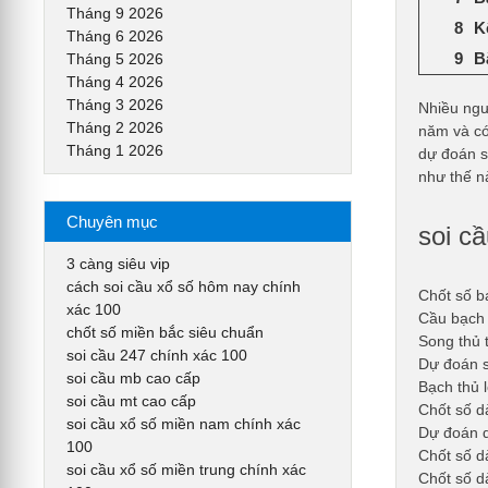
Tháng 9 2026
K
Tháng 6 2026
B
Tháng 5 2026
Tháng 4 2026
Tháng 3 2026
Nhiều ngư
Tháng 2 2026
năm và có
Tháng 1 2026
dự đoán s
như thế n
Chuyên mục
soi c
3 càng siêu vip
cách soi cầu xổ số hôm nay chính
Chốt số b
xác 100
Cầu bạch 
chốt số miền bắc siêu chuẩn
Song thủ 
soi cầu 247 chính xác 100
Dự đoán s
soi cầu mb cao cấp
Bạch thủ 
soi cầu mt cao cấp
Chốt số d
soi cầu xổ số miền nam chính xác
Dự đoán d
100
Chốt số d
soi cầu xổ số miền trung chính xác
Chốt số d