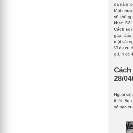
đã nằm lò
Một nhược
sẽ không 
khác. Đồi 
Cách soi 
gặp. Dấu 
một vài ng
Ví dụ cụ t
giải 4 có
Cách 
28/04
Ngoài việ
thiết. Bạ
số nào xuấ