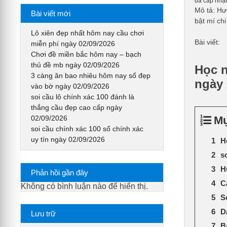
đã câp nhậ
Mô tả: Hư
Bài viết mới
bật mí chi
Lô xiên đẹp nhất hôm nay cầu chơi
Bài viết:
miễn phí ngày 02/09/2026
Chơi đề miền bắc hôm nay – bạch
thủ đề mb ngày 02/09/2026
Học n
3 càng ăn bao nhiêu hôm nay số đẹp
ngày 
vào bờ ngày 02/09/2026
soi cầu lô chính xác 100 đánh là
thắng cầu đẹp cao cấp ngày
Mụ
02/09/2026
soi cầu chính xác 100 số chính xác
uy tín ngày 02/09/2026
H
s
H
Phản hồi gần đây
C
Không có bình luận nào để hiển thị.
S
D
Lưu trữ
B