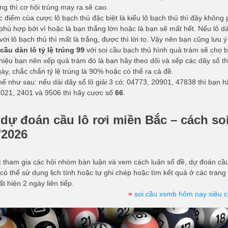
ng thì cơ hội trúng may ra sẽ cao.
 điểm của cược lô bạch thủ đặc biệt là kiểu lô bạch thủ thì đây không
phù hợp bởi vì hoặc là bạn thắng lớn hoặc là bạn sẽ mất hết. Nếu lô dà
với lô bạch thủ thì mất là trắng, được thì lời to. Vậy nên bạn cũng lưu
cầu dàn lô tỷ lệ trúng 99
với soi cầu bạch thủ hình quả trám sẽ cho 
hiệu bạn nên xếp quả trám đó là bạn hãy theo dõi và xếp các dãy số th
ày, chắc chắn tỷ lệ trúng là 90% hoặc có thể ra cả đề.
hể như sau: nếu dải dãy số lô giải 3 có: 04773, 20901, 47838 thì bạn h
 4021, 2401 và 9506 thì hãy cược số
66
.
dự đoán cầu lô rơi miền Bắc – cách soi
/2026
c tham gia các hội nhóm bàn luận và xem cách luận số đề, dự đoán cầu 
n có thể sử dụng lịch tính hoặc tự ghi chép hoặc tìm kết quả ở các tra
t hiện 2 ngày liên tiếp.
»
soi cầu xsmb hôm nay siêu 