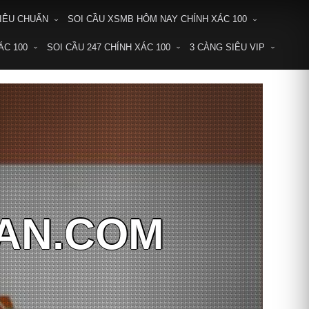
IÊU CHUẨN
SOI CẦU XSMB HÔM NAY CHÍNH XÁC 100
ÁC 100
SOI CẦU 247 CHÍNH XÁC 100
3 CÀNG SIÊU VIP
AN.COM