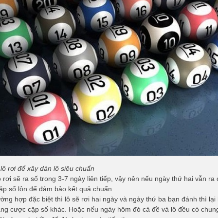
lô rơi để xây dàn lô siêu chuẩn
rơi sẽ ra số trong 3-7 ngày liên tiếp, vậy nên nếu ngày thứ hai vẫn ra 
ặp số lộn để đảm bảo kết quả chuẩn.
ờng hợp đặc biệt thì lô sẽ rơi hai ngày và ngày thứ ba bạn đánh thì lạ
ng cược cặp số khác. Hoặc nếu ngày hôm đó cả đề và lô đều có chung 