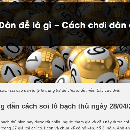
ách soi cầu dàn lô tỷ lệ trúng 99 để chơi lô đề miền Bắc cực đỉnh
 dẫn cách soi lô bạch thủ ngày 28/04/
ô bạch thủ hiện nay được rất nhiều người tham gia và cầu này được coi 
, trong 27 giải thì chỉ có 1 con và chưa kể có nổ kép, nổ 3, nổ 4. Anh 