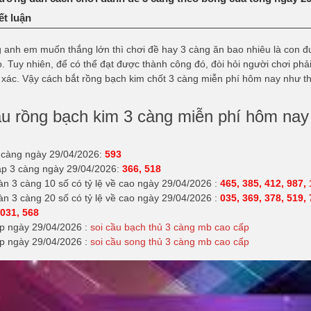
ết luận
 anh em muốn thắng lớn thì chơi đề hay 3 càng ăn bao nhiêu là con đư
. Tuy nhiên, để có thể đạt được thành công đó, đòi hỏi người chơi phả
 xác. Vậy cách bắt rồng bạch kim chốt 3 càng miễn phí hôm nay như th
ầu rồng bạch kim 3 càng miễn phí hôm nay
 càng ngày 29/04/2026:
593
ặp 3 càng ngày 29/04/2026:
366, 518
àn 3 càng 10 số có tỷ lệ về cao ngày 29/04/2026 :
465, 385, 412, 987, 
àn 3 càng 20 số có tỷ lệ về cao ngày 29/04/2026 :
035, 369, 378, 519, 
 031, 568
p ngày 29/04/2026 :
soi cầu bạch thủ 3 càng mb cao cấp
p ngày 29/04/2026 :
soi cầu song thủ 3 càng mb cao cấp