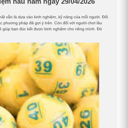
iệm nâu năm ngày 29/04/2026
ất vẫn là dựa vào kinh nghiệm, kỹ năng của mỗi người. Đối
c phương pháp đã gợi ý trên. Còn đối với người chơi lâu
 sẽ giúp bạn đúc kết được kinh nghiệm cho riêng mình. Đó