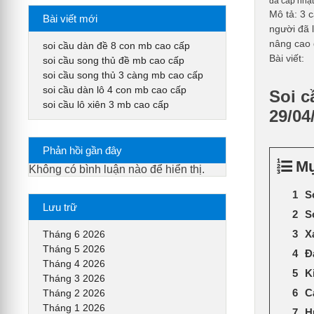
đã câp nhậ
Mô tả: 3 
Bài viết mới
người đã l
nâng cao 
soi cầu dàn đề 8 con mb cao cấp
Bài viết:
soi cầu song thủ đề mb cao cấp
soi cầu song thủ 3 càng mb cao cấp
soi cầu dàn lô 4 con mb cao cấp
Soi c
soi cầu lô xiên 3 mb cao cấp
29/04
Phản hồi gần đây
Mụ
Không có bình luận nào để hiển thị.
S
Lưu trữ
S
X
Tháng 6 2026
Tháng 5 2026
Đ
Tháng 4 2026
K
Tháng 3 2026
C
Tháng 2 2026
Tháng 1 2026
H