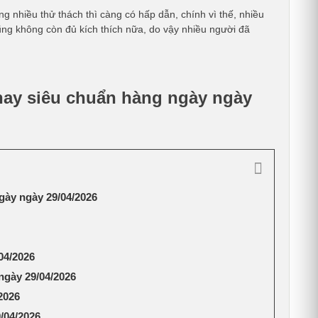
g nhiều thử thách thì càng có hấp dẫn, chính vì thế, nhiều
 cũng không còn đủ kích thích nữa, do vậy nhiều người đã
nay siêu chuẩn hàng ngày ngày
gày ngày 29/04/2026
04/2026
ngày 29/04/2026
2026
/04/2026