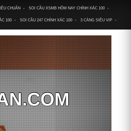
IÊU CHUẨN
SOI CẦU XSMB HÔM NAY CHÍNH XÁC 100
ÁC 100
SOI CẦU 247 CHÍNH XÁC 100
3 CÀNG SIÊU VIP
AN.COM